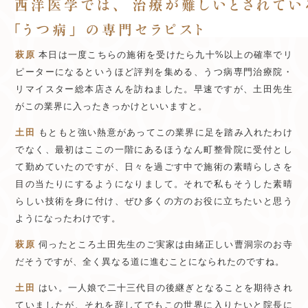
萩原
本日は一度こちらの施術を受けたら九十%以上の確率でリ
ピーターになるというほど評判を集める、うつ病専門治療院・
リマイスター総本店さんを訪ねました。早速ですが、土田先生
がこの業界に入ったきっかけといいますと。
土田
もともと強い熱意があってこの業界に足を踏み入れたわけ
でなく、最初はここの一階にあるほうなん町整骨院に受付とし
て勤めていたのですが、日々を過ごす中で施術の素晴らしさを
目の当たりにするようになりまして。それで私もそうした素晴
らしい技術を身に付け、ぜひ多くの方のお役に立ちたいと思う
ようになったわけです。
萩原
伺ったところ土田先生のご実家は由緒正しい曹洞宗のお寺
だそうですが、全く異なる道に進むことになられたのですね。
土田
はい。一人娘で二十三代目の後継ぎとなることを期待され
ていましたが、それを辞してでもこの世界に入りたいと院長に