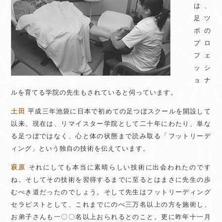
は、
足ツ
ボの
プロ
フェ
ッシ
ョナ
ルを育てる学院の先生もされていると伺っています。
土田
平成三年池袋に日本で初めての足つぼスクールを開設して
以来、現在は、リマイスター学院として二十年にわたり、単な
る足つぼではなく、心と体の状態まで読み取る「フットリーデ
ィング」という独自の技術を伝えています。
萩原
それにしても本当に素晴らしい技術に出会われたのです
ね。そしてその技術を習得するまでに至るとはまさに先生の歩
むべき道だったのでしょう。そして先生はフットリーディング
セラピストとして、これまでにのべ三万名以上の方を施術し、
お弟子さんも一〇〇名以上おられるとのこと。更に昨年十一月