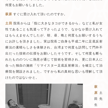
何度もお願いをしました。
萩原
すぐに受け入れて頂いたのですか。
土田
院長からは「指に大きなタコができるから」などと私が女
性であることも気遣って下さったようで、なかなか受け入れて
はもらえませんでしたが、朝、昼、晩と何度もお願いするうち
にお許しを頂きました。実は院長ご自身も平成二年に足底反射
療法の素晴らしさを体験され、台湾まで何度も訪問して門外不
出だった技術の伝授をお願いしたそうです。そして何度も断ら
れたもののついに熱意が通じて技術を習得され、更に日本人に
合った独自の施術「リマイスター足底反射療法」を確立して治
療院を開設されました。ですから私の真剣な思いも理解して頂
けたのではないかと。
萩
原
土
田先
生