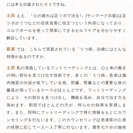
には本も出版されたそうですね。
土田
ええ、『心の疲れは足ツボで治る!』(サンマーク出版)は足
ツボがうつなどの症状改善に役立つという内容になっており、
ゴルフボールを使って簡単にできるセルフケアを分かりやすく
解説しています。
萩原
では、こちらで実践されている「うつ病」治療にはどんな
特徴があるのですか。
土田
私の実践しているフットリーディングとは、心と体の働き
の弱い部分を見つけ出す技術です。多くの「うつ病」患者は脳
内物質の分泌が低下している他、肝臓、腎臓などの重要な体の
臓器が弱っているケースがほとんどです。フットリーディング
により、その部分を見つけ出し、機能を高め、自分で治す力を
強めます。初回でほとんどの方が、何らかの効果を実感しま
す。また、同時にフットリーディングで得た情報をもとにカウ
ンセリングを行ないます。このカウンセリングは患者様の心身
の状態に応じて一人一人丁寧に行ないます。通常七十分の施術