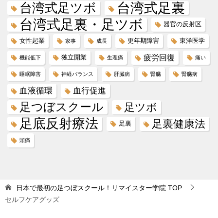
台湾式足ツボ
台湾式足裏
台湾式足裏・足ツボ
器官の反射区
女性起業
更年期障害
東洋医学
家事
成長
疲労回復
独立開業
機能低下
生理痛
痛い
睡眠障害
神経バランス
肝臓病
腎臓
腎臓病
血液循環
血行促進
足つぼスクール
足ツボ
足底反射療法
足裏健康法
足裏
頭痛
日本で最初の足つぼスクール！リマイスター学院
TOP
セルフケアグッズ