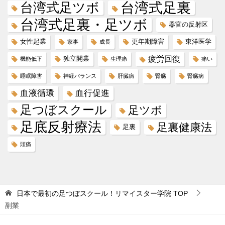
台湾式足ツボ
台湾式足裏
台湾式足裏・足ツボ
器官の反射区
女性起業
更年期障害
東洋医学
家事
成長
疲労回復
独立開業
機能低下
生理痛
痛い
睡眠障害
神経バランス
肝臓病
腎臓
腎臓病
血液循環
血行促進
足つぼスクール
足ツボ
足底反射療法
足裏健康法
足裏
頭痛
日本で最初の足つぼスクール！リマイスター学院
TOP
副業