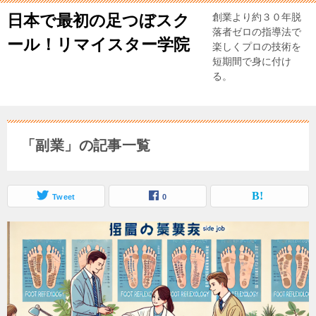
日本で最初の足つぼスク
創業より約３０年脱
落者ゼロの指導法で
ール！リマイスター学院
楽しくプロの技術を
短期間で身に付け
る。
「副業」の記事一覧
Tweet
0