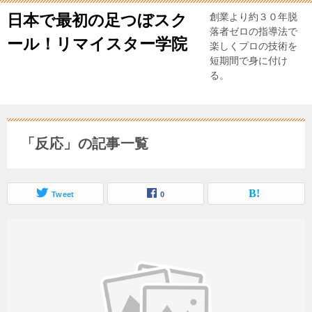
日本で最初の足つぼスク
創業より約３０年脱
落者ゼロの指導法で
ール！リマイスター学院
楽しくプロの技術を
短期間で身に付け
る。
「反応」の記事一覧
Tweet
0