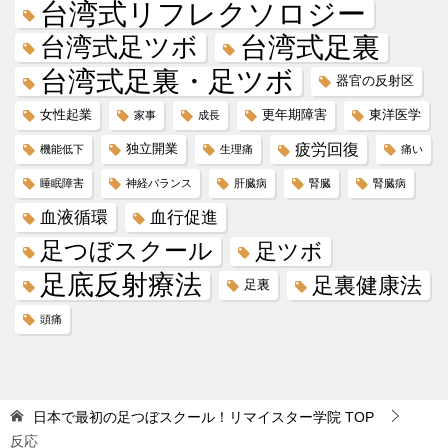
台湾式リフレクソロジー
台湾式足ツボ
台湾式足裏
台湾式足裏・足ツボ
器官の反射区
女性起業
更年期障害
東洋医学
家事
成長
疲労回復
独立開業
機能低下
生理痛
痛い
睡眠障害
神経バランス
肝臓病
腎臓
腎臓病
血液循環
血行促進
足つぼスクール
足ツボ
足底反射療法
足裏健康法
足裏
頭痛
日本で最初の足つぼスクール！リマイスター学院
TOP
反応