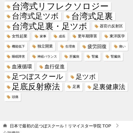
台湾式リフレクソロジー
台湾式足ツボ
台湾式足裏
台湾式足裏・足ツボ
器官の反射区
女性起業
更年期障害
東洋医学
家事
成長
疲労回復
独立開業
機能低下
生理痛
痛い
睡眠障害
神経バランス
肝臓病
腎臓
腎臓病
血液循環
血行促進
足つぼスクール
足ツボ
足底反射療法
足裏健康法
足裏
頭痛
日本で最初の足つぼスクール！リマイスター学院
TOP