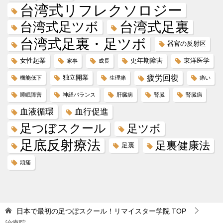
台湾式リフレクソロジー
台湾式足ツボ
台湾式足裏
台湾式足裏・足ツボ
器官の反射区
女性起業
更年期障害
東洋医学
家事
成長
疲労回復
独立開業
機能低下
生理痛
痛い
睡眠障害
神経バランス
肝臓病
腎臓
腎臓病
血液循環
血行促進
足つぼスクール
足ツボ
足底反射療法
足裏健康法
足裏
頭痛
日本で最初の足つぼスクール！リマイスター学院
TOP