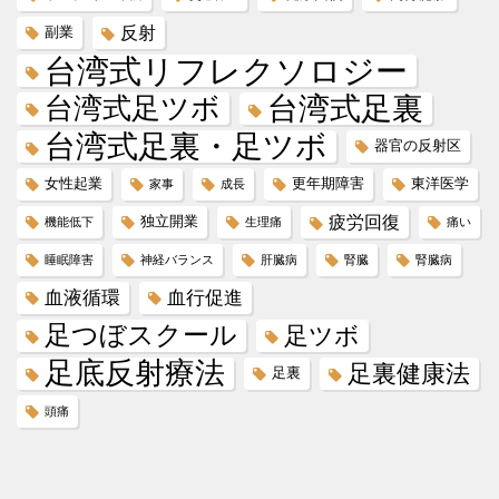
反射
副業
台湾式リフレクソロジー
台湾式足ツボ
台湾式足裏
台湾式足裏・足ツボ
器官の反射区
女性起業
更年期障害
東洋医学
家事
成長
疲労回復
独立開業
機能低下
生理痛
痛い
睡眠障害
神経バランス
肝臓病
腎臓
腎臓病
血液循環
血行促進
足つぼスクール
足ツボ
足底反射療法
足裏健康法
足裏
頭痛