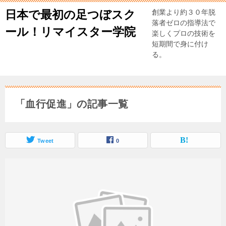
日本で最初の足つぼスク
創業より約３０年脱
落者ゼロの指導法で
ール！リマイスター学院
楽しくプロの技術を
短期間で身に付け
る。
「血行促進」の記事一覧
Tweet
0