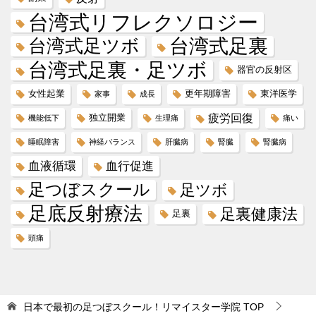
台湾式リフレクソロジー
台湾式足ツボ
台湾式足裏
台湾式足裏・足ツボ
器官の反射区
女性起業
更年期障害
東洋医学
家事
成長
疲労回復
独立開業
機能低下
生理痛
痛い
睡眠障害
神経バランス
肝臓病
腎臓
腎臓病
血液循環
血行促進
足つぼスクール
足ツボ
足底反射療法
足裏健康法
足裏
頭痛
日本で最初の足つぼスクール！リマイスター学院
TOP