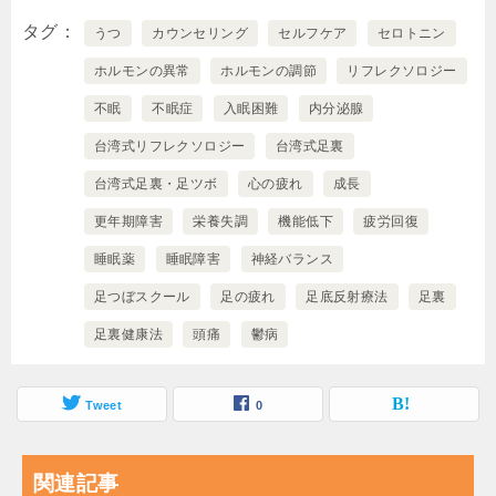
タグ
うつ
カウンセリング
セルフケア
セロトニン
ホルモンの異常
ホルモンの調節
リフレクソロジー
不眠
不眠症
入眠困難
内分泌腺
台湾式リフレクソロジー
台湾式足裏
台湾式足裏・足ツボ
心の疲れ
成長
更年期障害
栄養失調
機能低下
疲労回復
睡眠薬
睡眠障害
神経バランス
足つぼスクール
足の疲れ
足底反射療法
足裏
足裏健康法
頭痛
鬱病
Tweet
0
関連記事