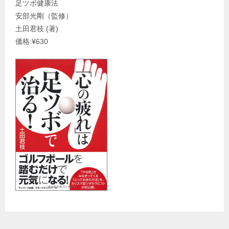
足ツボ健康法
安部光剛（監修）
土田君枝 (著)
価格:¥630