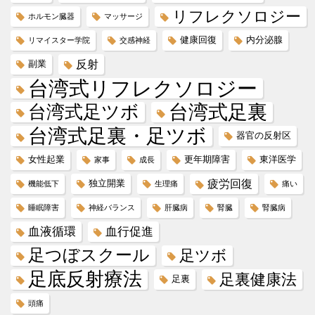
リフレクソロジー
ホルモン臓器
マッサージ
健康回復
内分泌腺
リマイスター学院
交感神経
反射
副業
台湾式リフレクソロジー
台湾式足ツボ
台湾式足裏
台湾式足裏・足ツボ
器官の反射区
女性起業
更年期障害
東洋医学
家事
成長
疲労回復
独立開業
機能低下
生理痛
痛い
睡眠障害
神経バランス
肝臓病
腎臓
腎臓病
血液循環
血行促進
足つぼスクール
足ツボ
足底反射療法
足裏健康法
足裏
頭痛