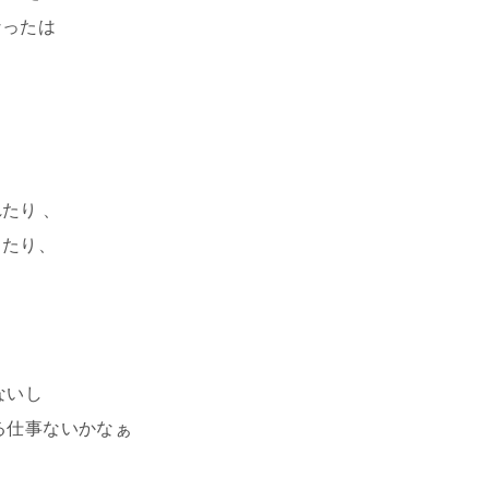
なったは
、
たり 、
ったり、
ないし
る仕事ないかなぁ