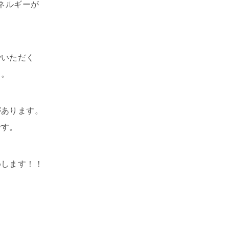
ネルギーが
でいただく
く。
があります。
です。
めします！！