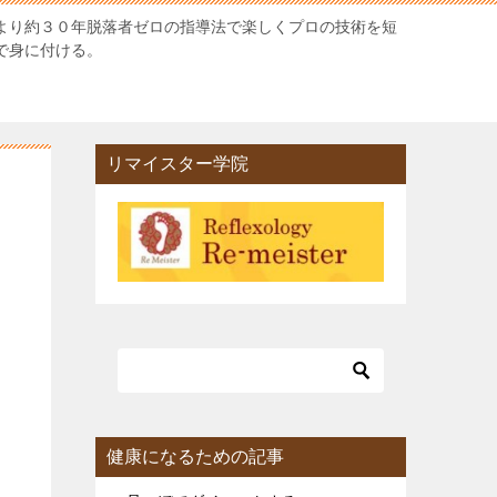
より約３０年脱落者ゼロの指導法で楽しくプロの技術を短
で身に付ける。
リマイスター学院
健康になるための記事