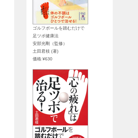
ゴルフボールを踏むだけで
足ツボ健康法
安部光剛（監修）
土田君枝 (著)
価格:¥630