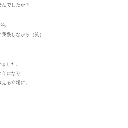
せんでしたか？
がら
に我慢しながら（笑）
。
いました。
ようになり
教える立場に。